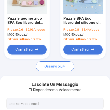
Circa noi
Giro della fabbrica
Puzzle geometrico
Puzzle BPA Eco
BPA Eco libero del
libero del silicone del
Controllo di qualità
silicone di forma
mondo dell'oceano
Prezzo:
2.6 --$2.96/pieces
Prezzo:
2.8 --$3.4/pieces
amichevole per
amichevole per
MOQ:
50 pezzi
MOQ:
50 pezzi
istruzione dei
istruzione dei
Contattici
bambini
bambini
Ottieni l'ultimo prezzo
Ottieni l'ultimo prezzo
Notizie
Contattaci
Contattaci
Casi
Osservi più
Silicone su ordine
Lasciate Un Messaggio
Ti Risponderemo Velocemente
Prodotti per animali domestici in silicone
Giocattoli del silicone del bambino