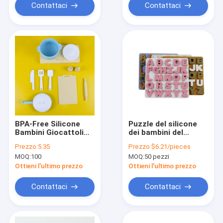
Contattaci
Contattaci
BPA-Free Silicone
Puzzle del silicone
Bambini Giocattoli
dei bambini del
Educazione
commestibile con
Prezzo:
5.35
Prezzo:
$6.21/pieces
prescolare Silicone
forma di alfabeto
MOQ:
100
MOQ:
50 pezzi
Puzzle Toys Per
delle lettere
Bambini
Ottieni l'ultimo prezzo
Ottieni l'ultimo prezzo
Contattaci
Contattaci