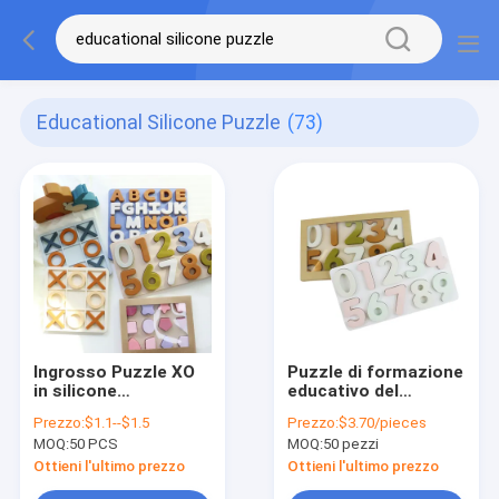
Educational Silicone Puzzle
(73)
Ingrosso Puzzle XO
Puzzle di formazione
in silicone
educativo del
personalizzato Logo
silicone, puzzle del
Prezzo:
$1.1--$1.5
Prezzo:
$3.70/pieces
Brand Bambino
bambino di forma di
MOQ:
50 PCS
MOQ:
50 pezzi
Puzzle di silicone
numero dell'Arabia
didattico
Ottieni l'ultimo prezzo
Ottieni l'ultimo prezzo