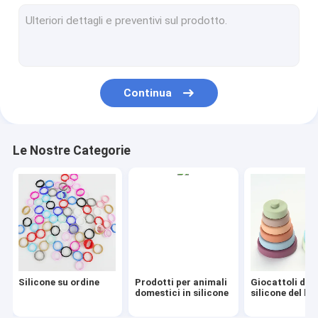
Puzzle del silicone
Bambino Teether del silicone
Insieme delle stoviglie del silicone
Continua
Insieme della ciotola del silicone
Giocattoli di legno dei bambini
Le Nostre Categorie
Perla mettere i denti del silicone
Tazza dei bambini del silicone
Piastrine del silicone del bambino
Forchette e cucchiai del silicone
Silicone su ordine
Prodotti per animali
Giocattoli del
Busbana francese del bambino del silicone
domestici in silicone
silicone del b