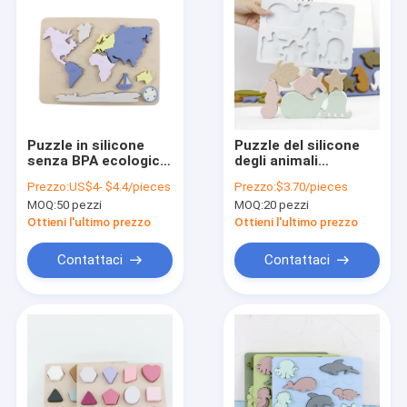
Puzzle in silicone
Puzzle del silicone
senza BPA ecologico
degli animali
per l'educazione dei
dell'oceano del mare,
Prezzo:
US$4- $4.4/pieces
Prezzo:
$3.70/pieces
bambini Puzzle di
puzzle educativo del
MOQ:
50 pezzi
MOQ:
20 pezzi
dentizione in silicone
bambino di
Montessori
Ottieni l'ultimo prezzo
Ottieni l'ultimo prezzo
Contattaci
Contattaci
Casa
Prodotti
Video