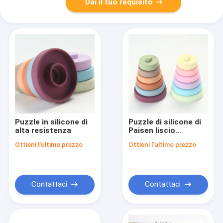
Dai il tuo requisito
Puzzle in silicone di
Puzzle di silicone di
alta resistenza
Paisen liscio
divertente ed
Ottieni l'ultimo prezzo
Ottieni l'ultimo prezzo
educativo per le età
Contattaci
Contattaci