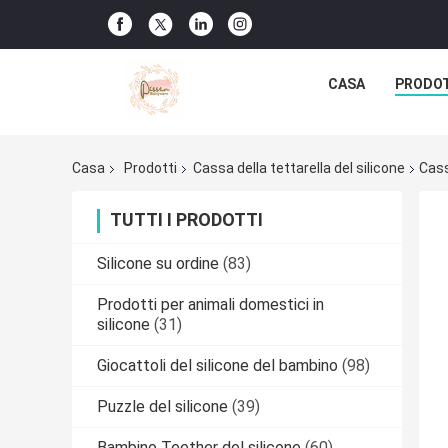
CASA
PRODO
Casa
Prodotti
Cassa della tettarella del silicone
Cass
TUTTI I PRODOTTI
Silicone su ordine
(83)
Prodotti per animali domestici in
silicone
(31)
Giocattoli del silicone del bambino
(98)
Puzzle del silicone
(39)
Bambino Teether del silicone
(60)