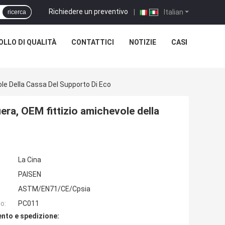
Richiedere un preventivo
|
Italian
ricerca
LLO DI QUALITÀ
CONTATTICI
NOTIZIE
CASI
ole Della Cassa Del Supporto Di Eco
iera, OEM fittizio amichevole della
La Cina
PAISEN
ASTM/EN71/CE/Cpsia
o:
PC011
nto e spedizione: