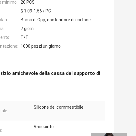
e minimo:
20 PCS
$ 1.09-1.56 / PC
lari:
Borsa di Opp, contenitore di cartone
na:
7 giorni
ento:
T/T
entazione:
1000 pezzi un giorno
ittizio amichevole della cassa del supporto di
Silicone del commestibile
iale:
Variopinto
e: