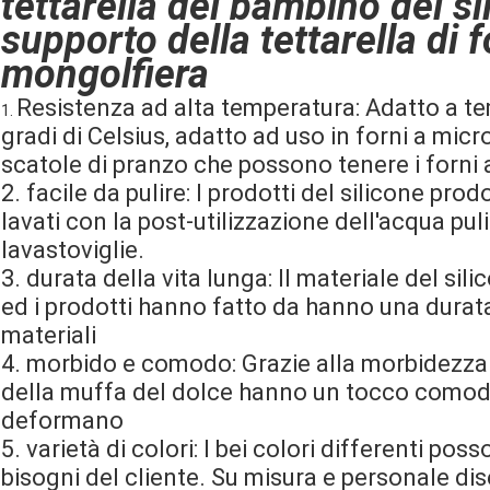
tettarella del bambino del si
supporto della tettarella di
f
mongolfiera
Resistenza ad alta temperatura: Adatto a t
1.
gradi di Celsius, adatto ad uso in forni a microo
scatole di pranzo che possono tenere i forni 
2. facile da pulire: I prodotti del silicone pro
lavati con la post-utilizzazione dell'acqua pul
lavastoviglie.
3. durata della vita lunga: Il materiale del sil
ed i prodotti hanno fatto da hanno una durata 
materiali
4. morbido e comodo: Grazie alla morbidezza d
della muffa del dolce hanno un tocco comodo,
deformano
5. varietà di colori: I bei colori differenti p
bisogni del cliente. Su misura e personale di