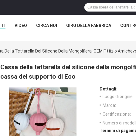
TTI
VIDEO
CIRCA NOI
GIRO DELLA FABBRICA
CONTRO
a Della Tettarella Del Silicone Della Mongolfiera, OEM Fittizio Amichev
Cassa della tettarella del silicone della mongolf
cassa del supporto di Eco
Dettagli:
Luogo di origine:
Marca:
Certificazione:
Numero di modell
Termini di pagame