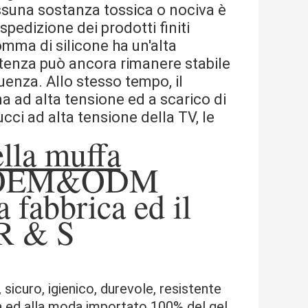
essuna sostanza tossica o nociva è
spedizione dei prodotti finiti
omma di silicone ha un'alta
sistenza può ancora rimanere stabile
enza. Allo stesso tempo, il
a ad alta tensione ed a scarico di
pucci ad alta tensione della TV, le
ella muffa
OEM&ODM
ia fabbrica ed
il
 R & S
sicuro, igienico, durevole, resistente 
da ed alla moda importato 100% del gel 