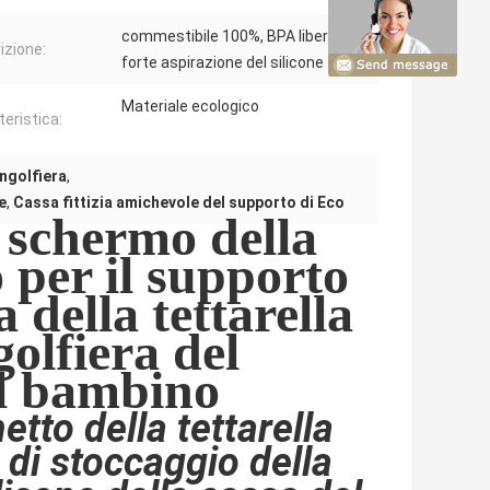
commestibile 100%, BPA libero,
izione:
forte aspirazione del silicone
Materiale ecologico
teristica:
ongolfiera
,
e
,
Cassa fittizia amichevole del supporto di Eco
o schermo della
 per il supporto
 della tettarella
golfiera del
el bambino
etto della tettarella
 di stoccaggio della