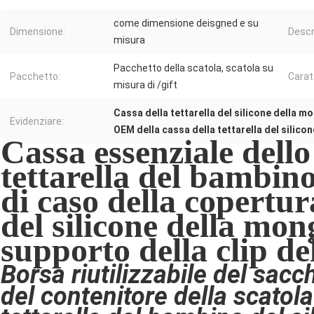
come dimensione deisgned e su
Dimensione:
Descr
misura
Pacchetto della scatola, scatola su
Pacchetto:
Carat
misura di /gift
Cassa della tettarella del silicone della m
Evidenziare:
OEM della cassa della tettarella del silicon
Cassa essenziale dell
tettarella del bambino
di caso della copertura
del silicone della mon
supporto della clip d
Borsa riutilizzabile del sacch
del contenitore della scatola