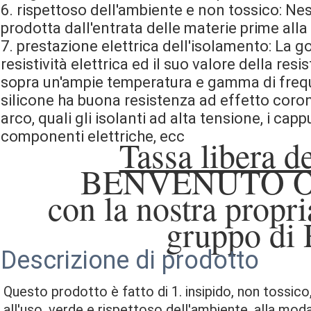
6. rispettoso dell'ambiente e non tossico: N
prodotta dall'entrata delle materie prime alla 
7. prestazione elettrica dell'isolamento: La g
resistività elettrica ed il suo valore della re
sopra un'ampie temperatura e gamma di frequ
silicone ha buona resistenza ad effetto coron
arco, quali gli isolanti ad alta tensione, i cap
componenti elettriche, ecc
Tassa libera d
BENVENUTO 
con la nostra propr
gruppo di
Descrizione di prodotto
Questo prodotto è fatto di 1. insipido, non tossico, 
all'uso, verde e rispettoso dell'ambiente, alla mo