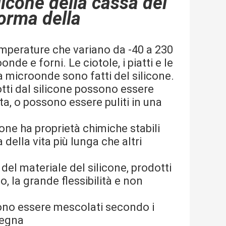
licone della cassa del
orma
della
emperature che variano da -40 a 230
nde e forni. Le ciotole, i piatti e le
a microonde sono fatti del silicone.
dotti dal silicone possono essere
ita, o possono essere puliti in una
icone ha proprietà chimiche stabili
della vita più lunga che altri
el materiale del silicone, prodotti
 la grande flessibilità e non
ossono essere mescolati secondo i
segna