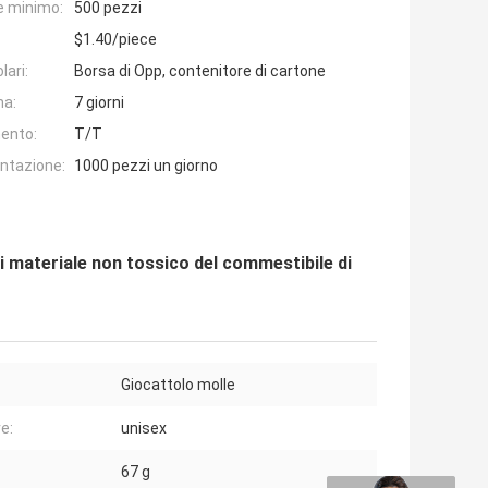
e minimo:
500 pezzi
$1.40/piece
lari:
Borsa di Opp, contenitore di cartone
na:
7 giorni
ento:
T/T
entazione:
1000 pezzi un giorno
lti materiale non tossico del commestibile di
Giocattolo molle
e:
unisex
67 g