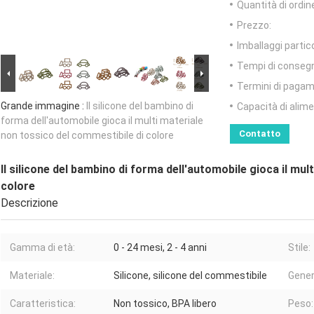
Quantità di ordin
Prezzo:
Imballaggi partico
Tempi di conseg
Termini di pagam
Grande immagine :
Il silicone del bambino di
Capacità di alim
forma dell'automobile gioca il multi materiale
Contatto
non tossico del commestibile di colore
Il silicone del bambino di forma dell'automobile gioca il mu
colore
Descrizione
Gamma di età:
0 - 24 mesi, 2 - 4 anni
Stile:
Materiale:
Silicone, silicone del commestibile
Gener
Caratteristica:
Non tossico, BPA libero
Peso: