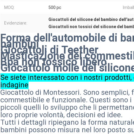
MOQ:
500 pc
Imbal
Giocattoli del silicone del bambino dell'au
Evidenziare:
Giocattoli non tossici del silicone del bam
Forma dell'automobile di ba
bambini
Giocattoli di Teether
Masticazione del commestibi
Bpa non tossico libero
Giocattolo molle del silicon
Se siete interessato con i nostri prodotti,
indagine
Giocattolo di Montessori. Sono semplici, f
commestibile e funzionale. Questi sono i mi
piccoli quelli lo sviluppo che li permetta
loro proprie volontà, decisioni ed idee.
Tutti i dettagli ripiegano la forma natura
bambini possono misura nel loro posto sul