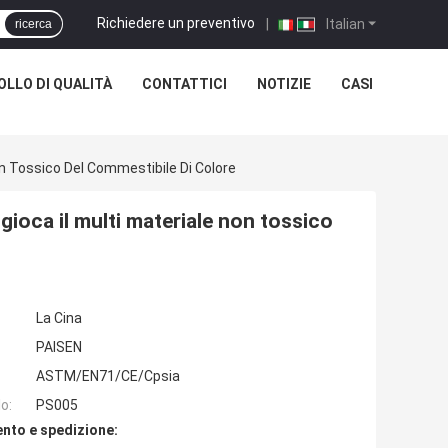
Richiedere un preventivo
|
Italian
ricerca
LLO DI QUALITÀ
CONTATTICI
NOTIZIE
CASI
Non Tossico Del Commestibile Di Colore
 gioca il multi materiale non tossico
La Cina
PAISEN
ASTM/EN71/CE/Cpsia
o:
PS005
nto e spedizione: