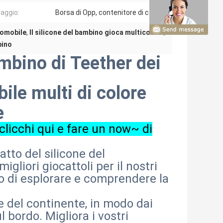
laggio:
Borsa di Opp, contenitore di cartone
tomobile
,
Il silicone del bambino gioca multicolore
,
bino
mbino di Teether dei
le multi di colore
e
 clicchi qui e fare un now~ di
atto del silicone del
gliori giocattoli per il nostri
no di esplorare e comprendere la
le del continente, in modo dai
 bordo. Migliora i vostri