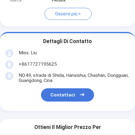
Marca
PAISEN
Osservi più
Dettagli Di Contatto
Miss. Liu
+8617727195625
NO.49, strada di Shida, Hanxishui, Chashan, Dongguan,
Guangdong, Cina
Contattaci
Ottieni Il Miglior Prezzo Per