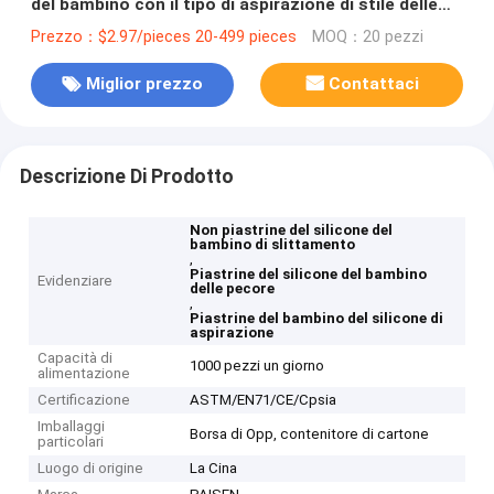
del bambino con il tipo di aspirazione di stile delle
pecore
Prezzo：$2.97/pieces 20-499 pieces
MOQ：20 pezzi
Miglior prezzo
Contattaci
Descrizione Di Prodotto
Non piastrine del silicone del
bambino di slittamento
,
Piastrine del silicone del bambino
Evidenziare
delle pecore
,
Piastrine del bambino del silicone di
aspirazione
Capacità di
1000 pezzi un giorno
alimentazione
Certificazione
ASTM/EN71/CE/Cpsia
Imballaggi
Borsa di Opp, contenitore di cartone
particolari
Luogo di origine
La Cina