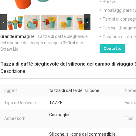
Prezzo:
Imballaggi partico
Tempi di conseg
Termini di pagam
Grande immagine :
Tazza di caffè pieghevole
Capacità di alim
del silicone del campo di viaggio 350ml con
Contatto
Straw Lid
Tazza di caffè pieghevole del silicone del campo di viaggio
Descrizione
oggetti:
tazza di caffè del silicone
Nome 
Tipo di Drinkware:
TAZZE
Forma
Con paglia
Accessori:
Tipo:
Silicone, silicone del commestibile