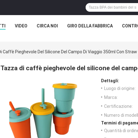
TTI
VIDEO
CIRCA NOI
GIRO DELLA FABBRICA
CONTRO
i Caffè Pieghevole Del Silicone Del Campo Di Viaggio 350ml Con Straw 
Tazza di caffè pieghevole del silicone del cam
Dettagli:
Luogo di origine:
Marca:
Certificazione:
Numero di modell
Termini di pagame
Quantità di ordin