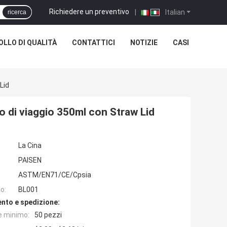
Richiedere un preventivo
|
Italian
ricerca
LLO DI QUALITÀ
CONTATTICI
NOTIZIE
CASI
Lid
po di viaggio 350ml con Straw Lid
La Cina
PAISEN
ASTM/EN71/CE/Cpsia
o:
BL001
nto e spedizione:
e minimo:
50 pezzi