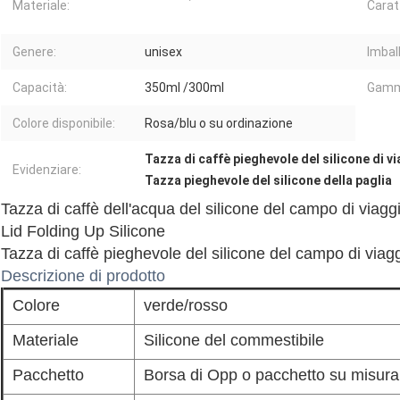
Materiale:
Carat
Genere:
unisex
Imbal
Capacità:
350ml /300ml
Gamma
Colore disponibile:
Rosa/blu o su ordinazione
Tazza di caffè pieghevole del silicone di v
Evidenziare:
Tazza pieghevole del silicone della paglia
Tazza di caffè dell'acqua del silicone del campo di viagg
Lid Folding Up Silicone
Tazza di caffè pieghevole del silicone del campo di via
Descrizione di prodotto
Colore
verde/rosso
Materiale
Silicone del commestibile
Pacchetto
Borsa di Opp o pacchetto su misura