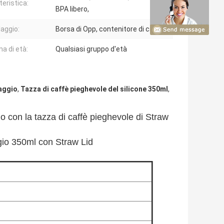
teristica:
BPA libero,
laggio:
Borsa di Opp, contenitore di cartone
 di età:
Qualsiasi gruppo d'età
iaggio
,
Tazza di caffè pieghevole del silicone 350ml
,
io con la tazza di caffè pieghevole di Straw
ggio 350ml con Straw Lid