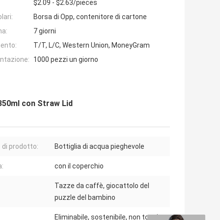
$2.09 - $2.63/pieces
lari:
Borsa di Opp, contenitore di cartone
na:
7 giorni
ento:
T/T, L/C, Western Union, MoneyGram
entazione:
1000 pezzi un giorno
 350ml con Straw Lid
di prodotto:
Bottiglia di acqua pieghevole
:
con il coperchio
Tazze da caffè, giocattolo del
puzzle del bambino
Eliminabile, sostenibile, non tossico,