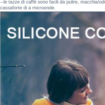
--le tazze di caffè sono facili da pulire, macchia/od
cassaforte di a microonde.