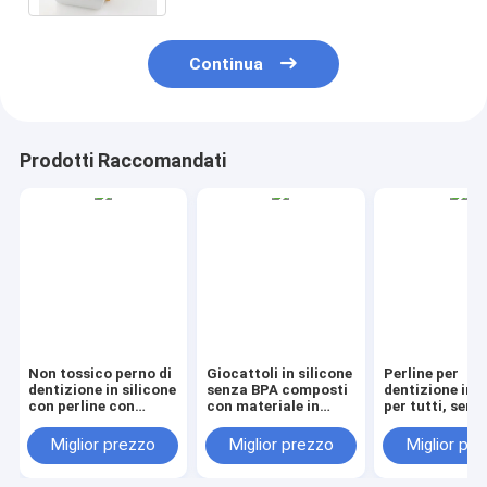
Continua
Prodotti Raccomandati
Non tossico perno di
Giocattoli in silicone
Perline per
dentizione in silicone
senza BPA composti
dentizione in s
con perline con
con materiale in
per tutti, senz
struttura a buco
silicone sicuro al
con foro, gioc
perfetto per perline
100% che offrono
da dentizione
Miglior prezzo
Miglior prezzo
Miglior pr
in silicone 3D uova di
un'esperienza sicura
resistente e m
Pasqua focali e
e igienica
per neonati per