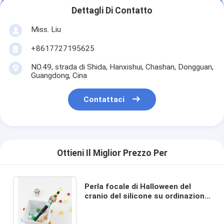
Dettagli Di Contatto
Miss. Liu
+8617727195625
NO.49, strada di Shida, Hanxishui, Chashan, Dongguan,
Guangdong, Cina
Contattaci
Ottieni Il Miglior Prezzo Per
Perla focale di Halloween del
cranio del silicone su ordinazione
delle zucche per i keychains delle
penne di DIY