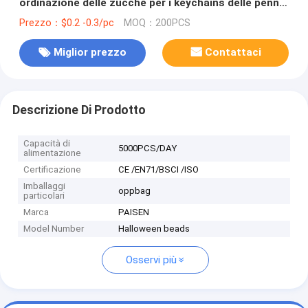
ordinazione delle zucche per i keychains delle penne
di DIY
Prezzo：$0.2 -0.3/pc
MOQ：200PCS
Miglior prezzo
Contattaci
Descrizione Di Prodotto
Capacità di
5000PCS/DAY
alimentazione
Certificazione
CE /EN71/BSCI /ISO
Imballaggi
oppbag
particolari
Marca
PAISEN
Model Number
Halloween beads
Osservi più