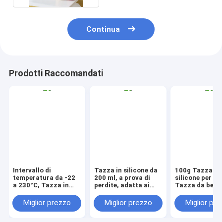
Continua
Prodotti Raccomandati
Intervallo di
Tazza in silicone da
100g Tazza di
temperatura da -22
200 ml, a prova di
silicone per b
a 230°C, Tazza in
perdite, adatta ai
Tazza da bere
silicone per bambini
bambini che
antiscivolo pr
da 200 ml, Tazza
imparano a bere in
comoda proge
Miglior prezzo
Miglior prezzo
Miglior pr
resistente per bere,
autonomia
per bambini pi
Adatta per bevande
bambini e bamb