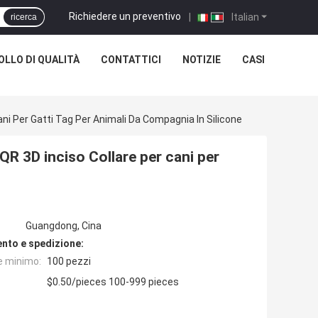
Richiedere un preventivo
|
Italian
ricerca
LLO DI QUALITÀ
CONTATTICI
NOTIZIE
CASI
ni Per Gatti Tag Per Animali Da Compagnia In Silicone
QR 3D inciso Collare per cani per
Guangdong, Cina
nto e spedizione:
e minimo:
100 pezzi
$0.50/pieces 100-999 pieces