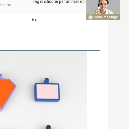
Tag di silicone per animali domestici
izione:
6 g