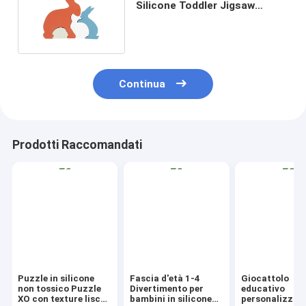
Silicone Toddler Jigsaw
amichevole per il bambino
Continua
Prodotti Raccomandati
Puzzle in silicone
Fascia d'età 1-4
Giocattolo
non tossico Puzzle
Divertimento per
educativo
XO con texture lisce
bambini in silicone
personalizzato