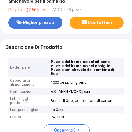
amichevole per il bambino
Prezzo：$2.66/piece
MOQ：20 pezzi
Miglior prezzo
Contattaci
Descrizione Di Prodotto
,
Puzzle del bambino del silicone
,
Puzzle del bambino del coniglio
Evidenziare
Puzzle amichevole del bambino di
Eco
Capacità di
1000 pezzi un giorno
alimentazione
Certificazione
ASTM/EN71/CE/Cpsia
Imballaggi
Borsa di Opp, contenitore di cartone
particolari
Luogo di origine
La Cina
Marca
PAISEN
Osservi più